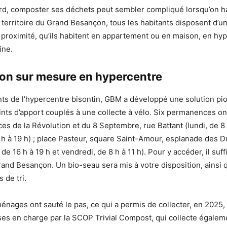
d, composter ses déchets peut sembler compliqué lorsqu’on hab
e territoire du Grand Besançon, tous les habitants disposent d’u
roximité, qu’ils habitent en appartement ou en maison, en hy
ine.
ion sur mesure en hypercentre
nts de l’hypercentre bisontin, GBM a développé une solution pi
ints d’apport couplés à une collecte à vélo. Six permanences on
es de la Révolution et du 8 Septembre, rue Battant (lundi, de 8 
 h à 19 h) ; place Pasteur, square Saint-Amour, esplanade des D
de 16 h à 19 h et vendredi, de 8 h à 11 h). Pour y accéder, il suffi
Grand Besançon. Un bio-seau sera mis à votre disposition, ainsi 
 de tri.
ménages ont sauté le pas, ce qui a permis de collecter, en 2025
ses en charge par la SCOP Trivial Compost, qui collecte égaleme