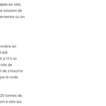
ite en ville.
ne solution de
percentre ou en
onnière en
t été
h à 11 h et
roits de
t de s’inscrire
que le code
, 20 tonnes de
nt à vélo les