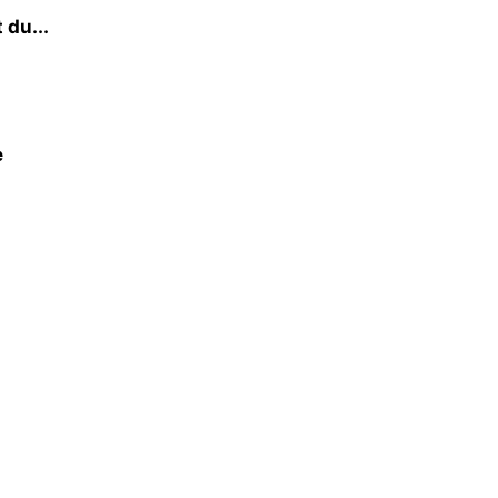
 du...
e