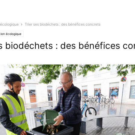
 écologique
Trier ses biodéchets : des bénéfices concrets
tion écologique
es biodéchets : des bénéfices co