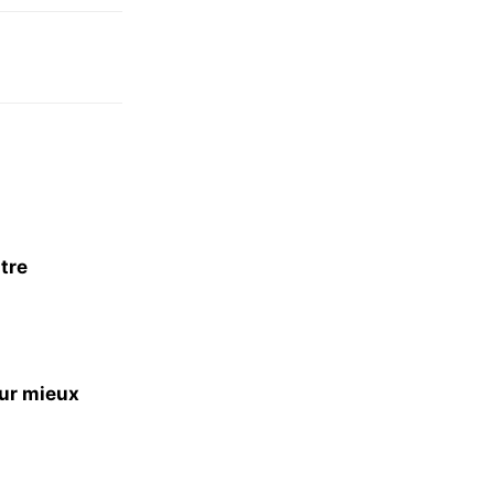
itre
our mieux