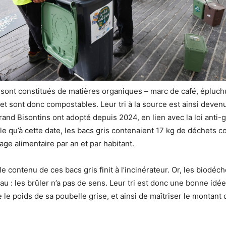
sont constitués de matières organiques – marc de café, épluchu
t sont donc compostables. Leur tri à la source est ainsi deven
nd Bisontins ont adopté depuis 2024, en lien avec la loi anti-ga
tile qu’à cette date, les bacs gris contenaient 17 kg de déchets 
age alimentaire par an et par habitant.
e contenu de ces bacs gris finit à l’incinérateur. Or, les biodéc
eau : les brûler n’a pas de sens. Leur tri est donc une bonne idé
 le poids de sa poubelle grise, et ainsi de maîtriser le montant 