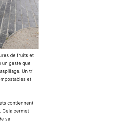
res de fruits et
u un geste que
spillage. Un tri
compostables et
hets contiennent
e. Cela permet
de sa