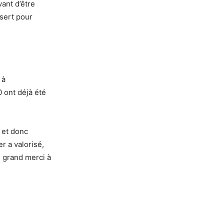
vant d’être
 sert pour
 à
 ont déjà été
 et donc
r a valorisé,
n grand merci à