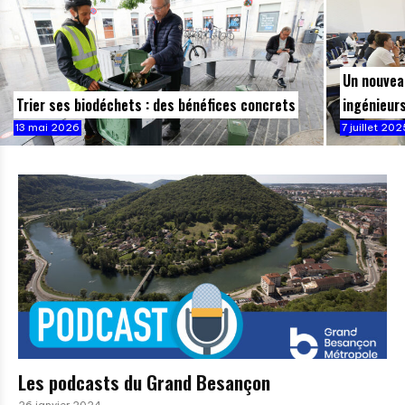
Un nouvea
Trier ses biodéchets : des bénéfices concrets
ingénieur
13 mai 2026
7 juillet 20
Les podcasts du Grand Besançon