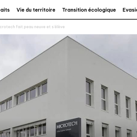
aits
Vie du territoire
Transition écologique
Evasi
crotech fait peau neuve et s’élève