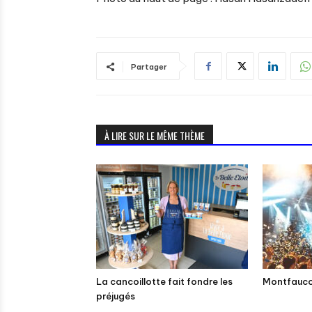
Partager
À LIRE SUR LE MÊME THÈME
La cancoillotte fait fondre les
Montfaucon
préjugés