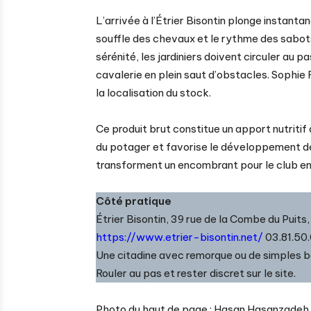
L’arrivée à l’Étrier Bisontin plonge instanta
souffle des chevaux et le rythme des sabots
sérénité, les jardiniers doivent circuler au p
cavalerie en plein saut d’obstacles. Sophie 
la localisation du stock.
Ce produit brut constitue un apport nutritif 
du potager et favorise le développement des
transforment un encombrant pour le club en 
Côté pratique
Étrier Bisontin, 39 rue de la Combe du Puits
https://www.etrier-bisontin.net/
03.81.50.
Une citadine avec remorque ou de simples ba
Rouler au pas et rester discret sur le site.
Photo du haut de page : Hasan Hasanzadeh