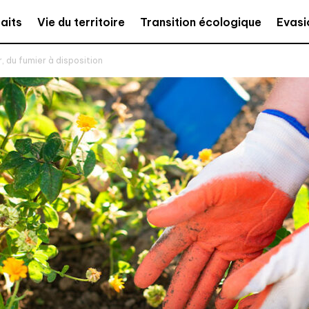
aits
Vie du territoire
Transition écologique
Evasi
r, du fumier à disposition