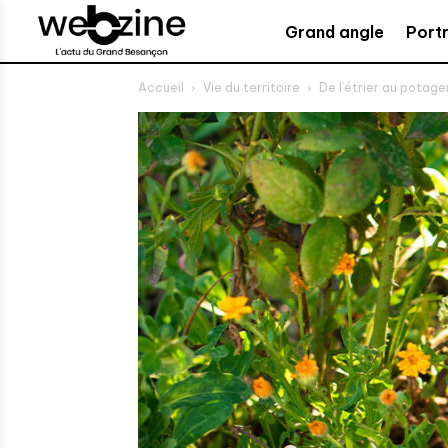
Grand angle
Portr
Accueil
Vie du territoire
De l’étrier au potage