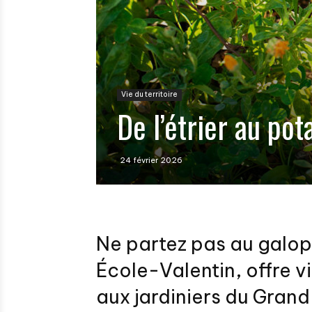
Vie du territoire
De l’étrier au pot
24 février 2026
Ne partez pas au galop !
École-Valentin, offre 
aux jardiniers du Gran